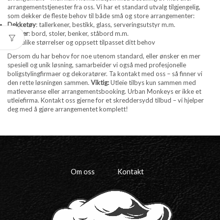
arrangementstjenester fra oss. Vi har et standard utvalg tilgjengelig,
som dekker de fleste behov til både små og store arrangementer:
Dekketøy
: tallerkener, bestikk, glass, serveringsutstyr m.m.
Møbler
: bord, stoler, benker, ståbord m.m.
Telt
: ulike størrelser og oppsett tilpasset ditt behov
Dersom du har behov for noe utenom standard, eller ønsker en mer
spesiell og unik løsning, samarbeider vi også med profesjonelle
boligstylingfirmaer og dekoratører. Ta kontakt med oss – så finner vi
den rette løsningen sammen.
Viktig:
Utleie tilbys kun sammen med
matleveranse eller arrangementsbooking. Urban Monkeys er ikke et
utleiefirma. Kontakt oss gjerne for et skreddersydd tilbud – vi hjelper
deg med å gjøre arrangementet komplett!
Om oss
Kontakt