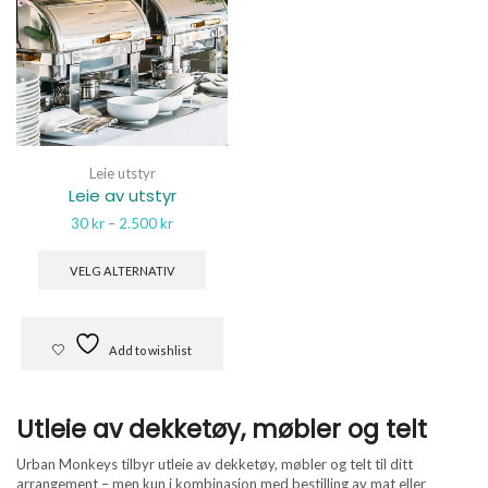
Leie utstyr
Leie av utstyr
Prisområde:
30
kr
–
2.500
kr
30 kr
Dette
til
produktet
VELG ALTERNATIV
2.500 kr
har
flere
varianter.
Alternativene
Add to wishlist
kan
velges
på
Utleie av dekketøy, møbler og telt
produktsiden
Urban Monkeys tilbyr utleie av dekketøy, møbler og telt til ditt
arrangement – men kun i kombinasjon med bestilling av mat eller