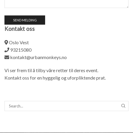
Kontakt oss
Oslo Vest
93215080
kontakt@urbanmonkeys.no
Vi ser frem til å tilby våre retter til deres event.
Kontakt oss for en hyggelig og uforpliktende prat.
SEAR