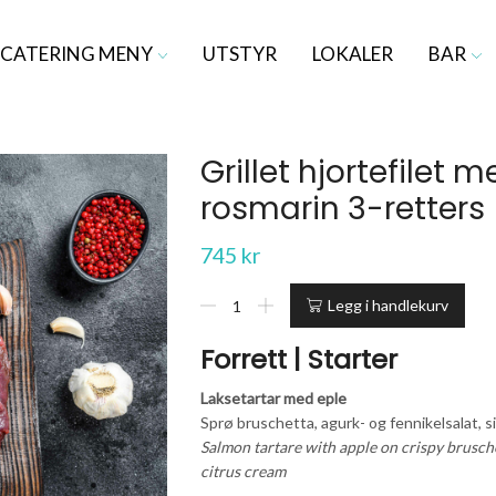
CATERING MENY
UTSTYR
LOKALER
BAR
Grillet hjortefilet 
rosmarin 3-retters
745
kr
Grillet
Legg i handlekurv
hjortefilet
med
Forrett | Starter
hvitløk
og
Laksetartar med eple
rosmarin
Sprø bruschetta, agurk- og fennikelsalat, 
3-
Salmon tartare with apple on crispy brusch
retters
citrus cream
antall