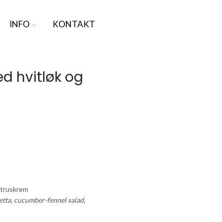
INFO
KONTAKT
med hvitløk og
sitruskrem
etta, cucumber-fennel salad,