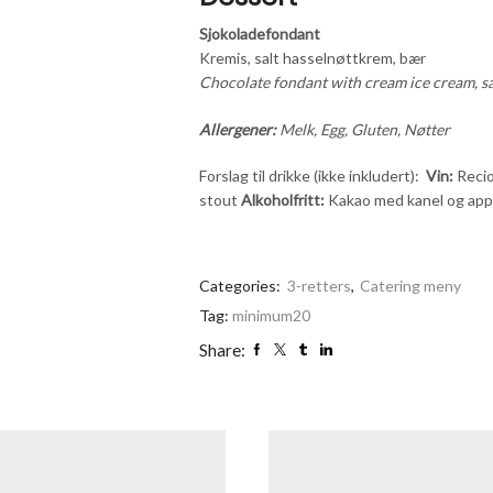
Sjokoladefondant
Kremis, salt hasselnøttkrem, bær
Chocolate fondant with cream ice cream, sa
Allergener:
Melk, Egg, Gluten, Nøtter
Forslag til drikke (ikke inkludert):
Vin:
Recio
stout
Alkoholfritt:
Kakao med kanel og app
Categories:
3-retters
,
Catering meny
Tag:
minimum20
Share: