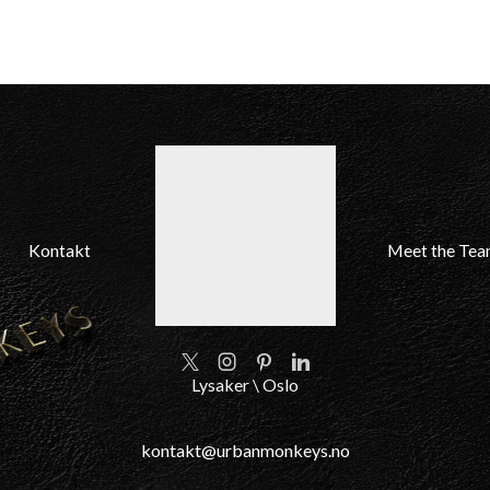
Kontakt
Meet the Te
Twitter
Instagram
Pinterest
Linkedin
Lysaker \ Oslo
kontakt@urbanmonkeys.no