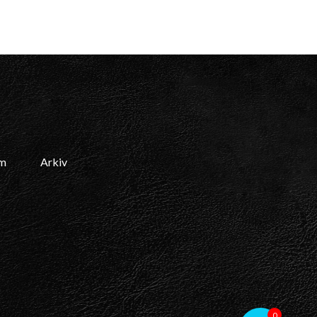
am
Arkiv
0