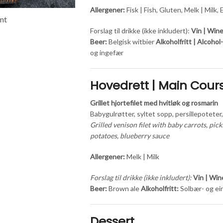
Allergener:
Fisk | Fish, Gluten, Melk | Milk,
ant
Forslag til drikke (ikke inkludert):
Vin | Wine
Beer:
Belgisk witbier
Alkoholfritt | Alcohol
og ingefær
Hovedrett | Main Cour
Grillet hjortefilet med hvitløk og rosmarin
Babygulrøtter, syltet sopp, persillepoteter
Grilled venison filet with baby carrots, pi
potatoes, blueberry sauce
Allergener:
Melk | Milk
Forslag til drikke (ikke inkludert):
Vin | Win
Beer:
Brown ale
Alkoholfritt:
Solbær- og ei
Dessert