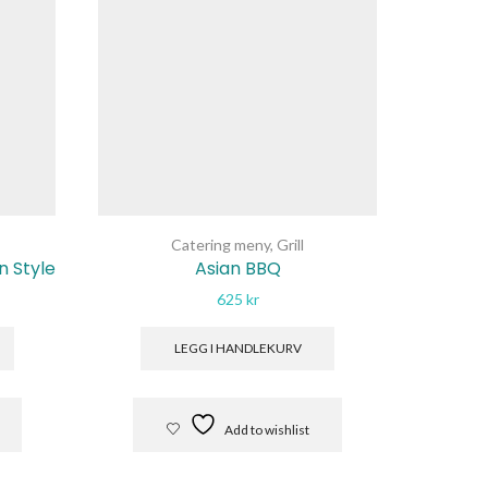
Catering meny
,
Grill
n Style
Asian BBQ
625
kr
LEGG I HANDLEKURV
Add to wishlist