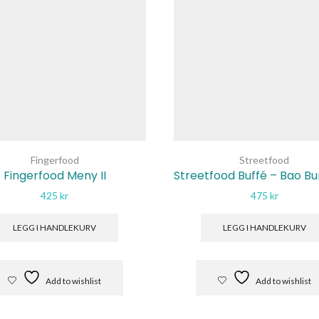
Fingerfood
Streetfood
Fingerfood Meny II
Streetfood Buffé – Bao Bu
425
kr
475
kr
LEGG I HANDLEKURV
LEGG I HANDLEKURV
Add to wishlist
Add to wishlist