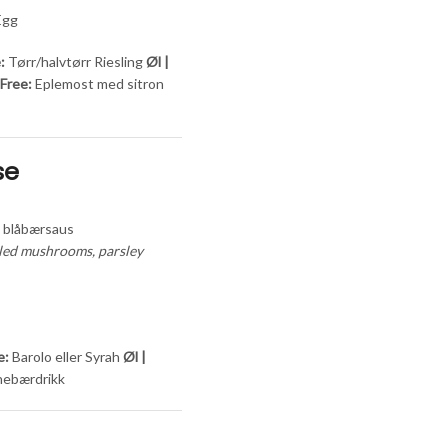
 Egg
:
Tørr/halvtørr Riesling
Øl |
-Free:
Eplemost med sitron
se
, blåbærsaus
ckled mushrooms, parsley
e:
Barolo eller Syrah
Øl |
nebærdrikk