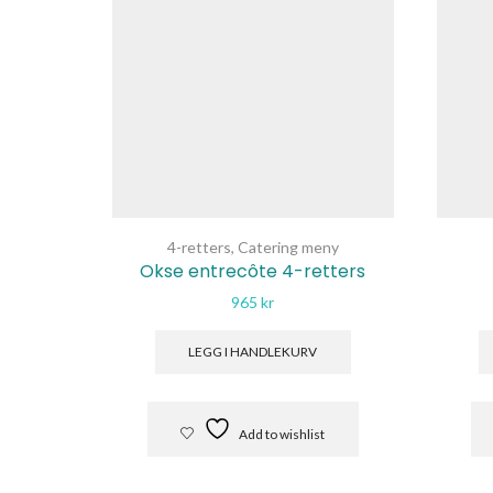
4-retters
,
Catering meny
Okse entrecôte 4-retters
965
kr
LEGG I HANDLEKURV
Add to wishlist