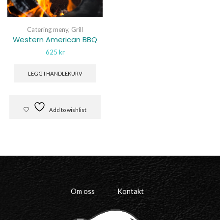
Catering meny
,
Grill
Western American BBQ
625
kr
LEGG I HANDLEKURV
Add to wishlist
Om oss
Kontakt