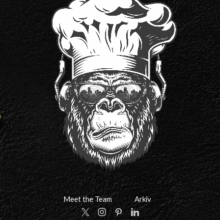
Meet the Team
Arkiv
Twitter
Instagram
Pinterest
Linkedin