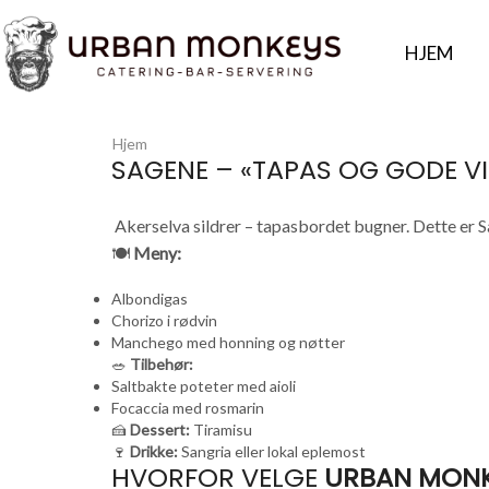
HJEM
Hjem
SAGENE – «TAPAS OG GODE VI
Akerselva sildrer – tapasbordet bugner. Dette er S
🍽️
Meny:
Albondigas
Chorizo i rødvin
Manchego med honning og nøtter
🥗
Tilbehør:
Saltbakte poteter med aioli
Focaccia med rosmarin
🍰
Dessert:
Tiramisu
🍷
Drikke:
Sangria eller lokal eplemost
HVORFOR VELGE
URBAN MONK