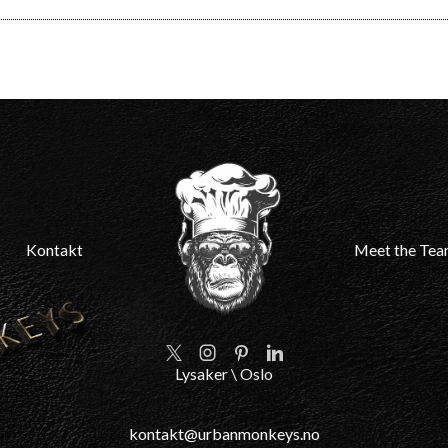
Kontakt
Meet the Te
Twitter
Instagram
Pinterest
Linkedin
Lysaker \ Oslo
kontakt@urbanmonkeys.no