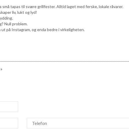
små tapas til svære grillfester. Alltid laget med ferske, lokale råvarer.
aper liv, lukt og lyd!
rydding.
ig? Null problem.
 ut på Instagram, og enda bedre i virkeligheten.
!»