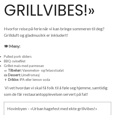
GRILLVIBES!»
Hvorfor reise på ferie når vi kan bringe sommeren til deg?
Grillduft og gladmusikk er inkludert!
🍽️
Meny:
Pulled pork sliders
BBQ-svinefilet
Grillet mais med parmesan
🥗
Tilbehør:
Vannmelon- og fetaostsalat
🍰
Dessert:
Limefromasj
🍷
Drikke:
IPA eller lemon soda
Vi vet hvordan vi skal få folk til å føle seg hjemme, samtidig
som de får restaurantopplevelsen servert på fat!
Hovinbyen – «Urban hagefest med ekte grillvibes!»