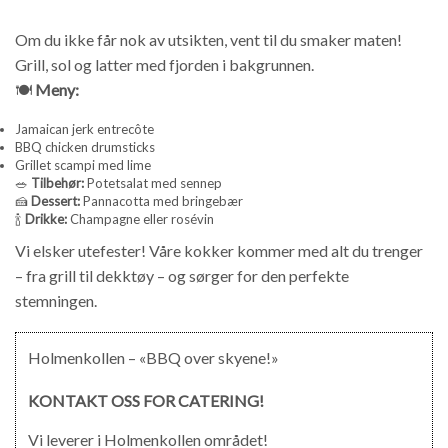
Om du ikke får nok av utsikten, vent til du smaker maten!
Grill, sol og latter med fjorden i bakgrunnen.
🍽️
Meny:
Jamaican jerk entrecôte
BBQ chicken drumsticks
Grillet scampi med lime
🥗
Tilbehør:
Potetsalat med sennep
🍰
Dessert:
Pannacotta med bringebær
🍾
Drikke:
Champagne eller rosévin
Vi elsker utefester! Våre kokker kommer med alt du trenger
– fra grill til dekktøy – og sørger for den perfekte
stemningen.
Holmenkollen – «BBQ over skyene!»
KONTAKT OSS FOR CATERING!
Vi leverer i Holmenkollen området!